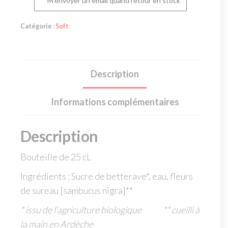
M'envoyer un email quand retour en stock
Catégorie :
Soft
Description
Informations complémentaires
Description
Bouteille de 25 cL
Ingrédients : Sucre de betterave*, eau, fleurs
de sureau [sambucus nigra]**
* issu de l’agriculture biologique ** cueilli à
la main en Ardèche