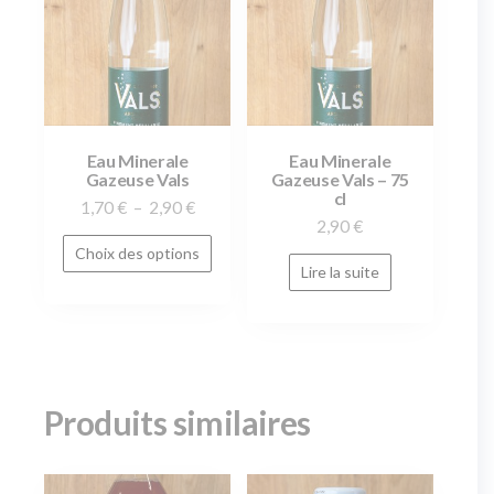
Eau Minerale
Eau Minerale
Gazeuse Vals
Gazeuse Vals – 75
cl
1,70
€
–
2,90
€
2,90
€
Choix des options
Lire la suite
Produits similaires