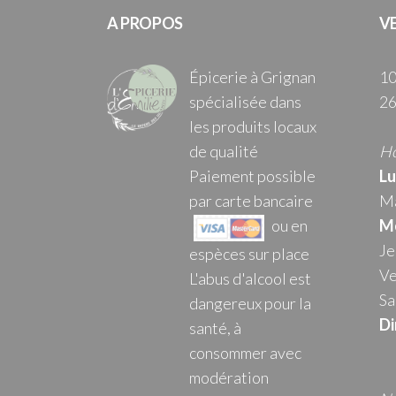
A PROPOS
V
Épicerie à Grignan
10
spécialisée dans
26
les produits locaux
de qualité
Ho
Paiement possible
Lu
par carte bancaire
Ma
ou en
Me
Je
espèces sur place
Ve
L'abus d'alcool est
Sa
dangereux pour la
Di
santé, à
consommer avec
modération