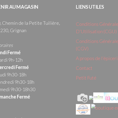
ENIR AU MAGASIN
LIENS UTILES
, Chemin de la Petite Tuilière,
Conditions Général
230, Grignan
D’Utilisation (CGU)
Conditions Générale
raires
(CGV)
ndi Fermé
A propos de l’épicer
rdi 9h-12h
rcredi
Fermé
Contact
udi 9h30-18h
Petit Futé
ndredi 9h30-18h
medi 9h30-18h30
manche Fermé