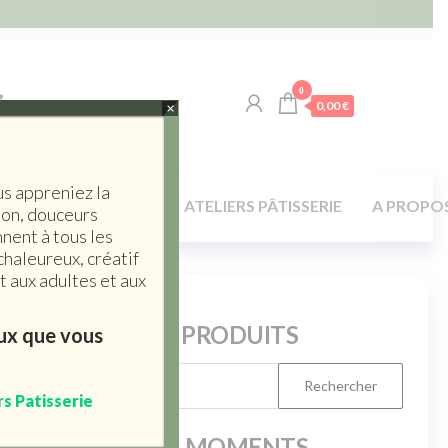
0
0,00 €
×
us appreniez la
LA TABLE / MAISON
ATELIERS PÂTISSERIE
A PROPO
son, douceurs
nent à tous les
chaleureux, créatif
 aux adultes et aux
RERCHERCHE PRODUITS
eux que vous
rs Patisserie
PRODUITS DU MOMENTS