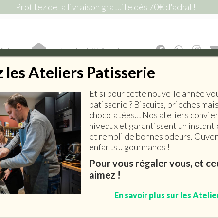
Profitez de la livraison gratuite dès 70€ d'achat!
lic !
lepiceriedemilie26@gmail.com
les Ateliers Patisserie
Et si pour cette nouvelle année vo
E SALÉE
EPICERIE SUCRÉE
BOISSONS
ART DE 
patisserie ? Biscuits, brioches mai
chocolatées… Nos ateliers convien
niveaux et garantissent un instant 
et rempli de bonnes odeurs. Ouvert
enfants .. gourmands !
Nectar D’Abricot Bio
Pour vous régaler vous, et c
aimez !
2,70
€
–
6,00
€
En savoir plus sur les Atelie
Conditionnement