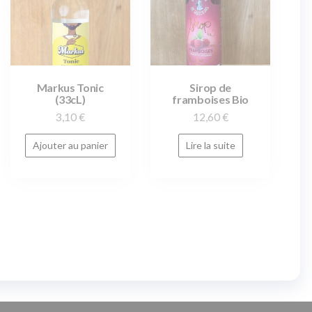
Markus Tonic
Sirop de
(33cL)
framboises Bio
3,10
€
12,60
€
Ajouter au panier
Lire la suite