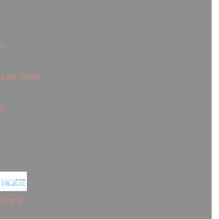
es
s de Vente
ie