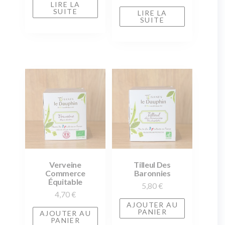
LIRE LA
SUITE
LIRE LA
SUITE
Verveine
Tilleul Des
Commerce
Baronnies
Équitable
5,80
€
4,70
€
AJOUTER AU
PANIER
AJOUTER AU
PANIER