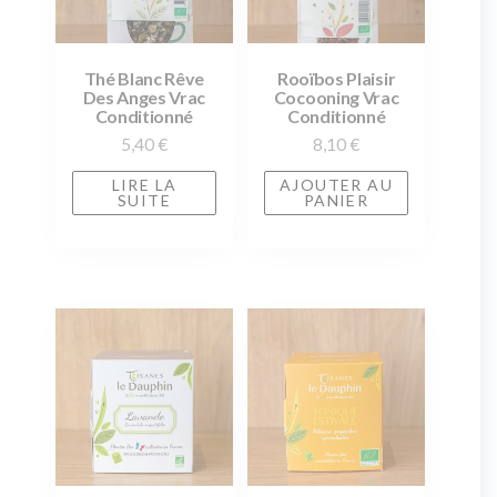
Thé Blanc Rêve
Rooïbos Plaisir
Des Anges Vrac
Cocooning Vrac
Conditionné
Conditionné
5,40
€
8,10
€
LIRE LA
AJOUTER AU
SUITE
PANIER