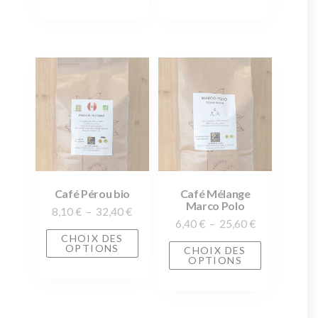
Café Pérou bio
Café Mélange
Marco Polo
8,10
€
–
32,40
€
6,40
€
–
25,60
€
CHOIX DES
OPTIONS
CHOIX DES
OPTIONS