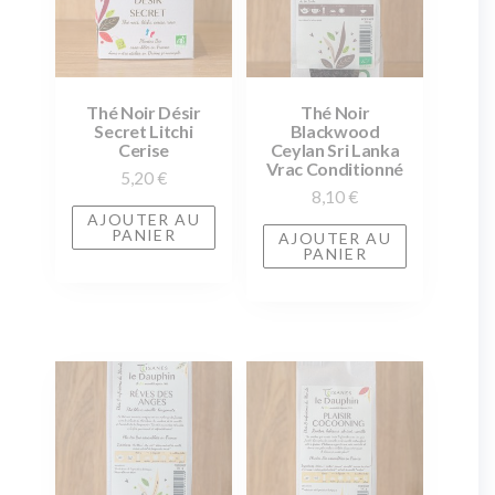
Thé Noir Désir
Thé Noir
Secret Litchi
Blackwood
Cerise
Ceylan Sri Lanka
Vrac Conditionné
5,20
€
8,10
€
AJOUTER AU
PANIER
AJOUTER AU
PANIER