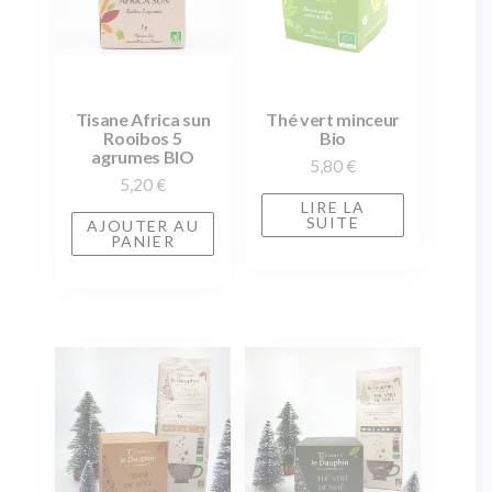
Tisane Africa sun
Thé vert minceur
Rooibos 5
Bio
agrumes BIO
5,80
€
5,20
€
LIRE LA
SUITE
AJOUTER AU
PANIER