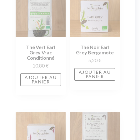
Thé Vert Earl
Thé Noir Earl
Grey Vrac
Grey Bergamote
Conditionné
5,20
€
10,80
€
AJOUTER AU
PANIER
AJOUTER AU
PANIER