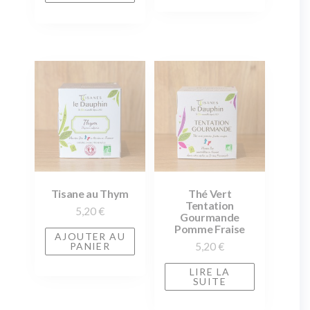
Tisane au Thym
Thé Vert
Tentation
5,20
€
Gourmande
Pomme Fraise
AJOUTER AU
5,20
€
PANIER
LIRE LA
SUITE