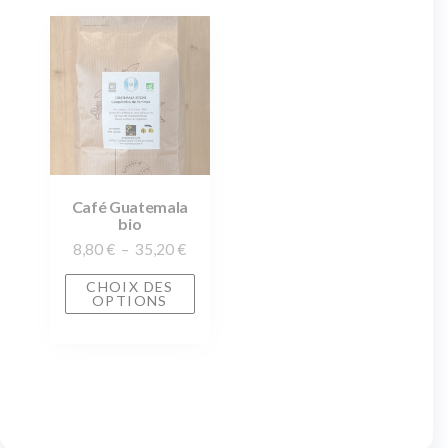
Café Guatemala
bio
8,80
€
–
35,20
€
CHOIX DES
OPTIONS