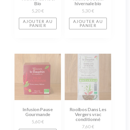
Bio
hivernale bio
5,20
€
5,30
€
AJOUTER AU
AJOUTER AU
PANIER
PANIER
Infusion Pause
Rooïbos Dans Les
Gourmande
Vergers vrac
conditionné
5,60
€
7,60
€