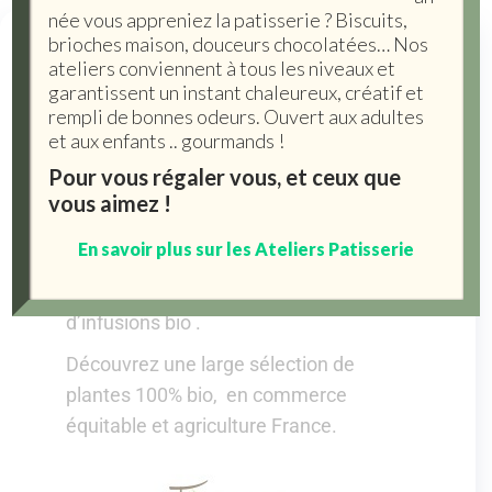
née vous appreniez la patisserie ? Biscuits,
brioches maison, douceurs chocolatées… Nos
Thés, Tisanes,
ateliers conviennent à tous les niveaux et
garantissent un instant chaleureux, créatif et
Infusions & Cafés
rempli de bonnes odeurs. Ouvert aux adultes
et aux enfants .. gourmands !
Pour vous régaler vous, et ceux que
Des tisanes bio origine France!
vous aimez !
Une histoire de famille au coeur des
En savoir plus sur les Ateliers Patisserie
Baronnies provençales depuis 1953,
avec 3 générations d’artisan créateur
d’infusions bio .
Découvrez une large sélection de
plantes 100% bio, en commerce
équitable et agriculture France.