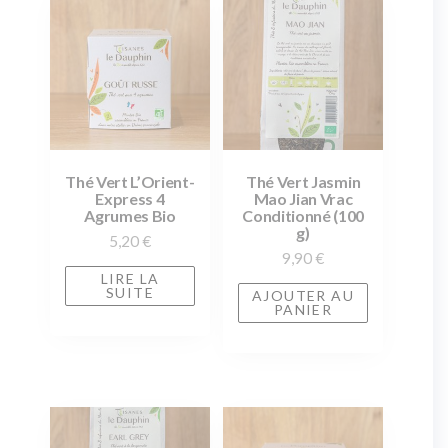
Thé Vert L’Orient-
Thé Vert Jasmin
Express 4
Mao Jian Vrac
Agrumes Bio
Conditionné (100
g)
5,20
€
9,90
€
LIRE LA
SUITE
AJOUTER AU
PANIER