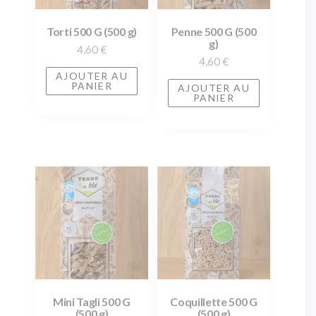
Torti 500 G (500 g)
Penne 500 G (500
g)
4,60
€
4,60
€
AJOUTER AU
PANIER
AJOUTER AU
PANIER
Mini Tagli 500 G
Coquillette 500 G
(500 g)
(500 g)