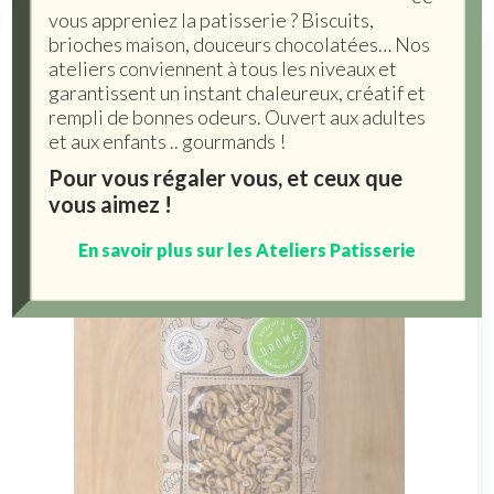
vous appreniez la patisserie ? Biscuits,
brioches maison, douceurs chocolatées… Nos
Pâtes artisanales,
ateliers conviennent à tous les niveaux et
garantissent un instant chaleureux, créatif et
céréales, fruits secs
rempli de bonnes odeurs. Ouvert aux adultes
et aux enfants .. gourmands !
Pour vous régaler vous, et ceux que
vous aimez !
En savoir plus sur les Ateliers Patisserie