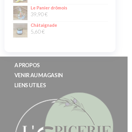
Le Panier drômois
39,90
€
Châtaignade
5,60
€
A PROPOS
VENIR AU MAGASIN
LIENS UTILES