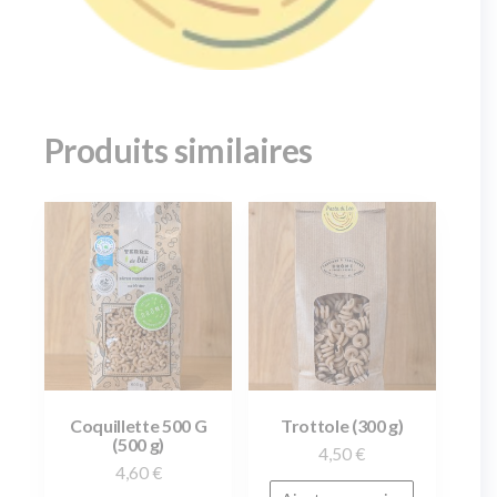
Produits similaires
Coquillette 500 G
Trottole (300 g)
(500 g)
4,50
€
4,60
€