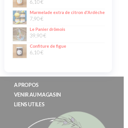
6,10
€
Marmelade extra de citron d'Ardèche
7,90
€
Le Panier drômois
39,90
€
Confiture de figue
6,10
€
A PROPOS
VENIR AU MAGASIN
LIENS UTILES