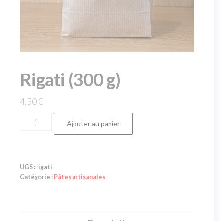
Rigati (300 g)
4,50
€
Ajouter au panier
UGS :
rigati
Catégorie :
Pâtes artisanales