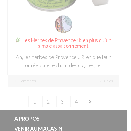
Les Herbes de Provence : bien plus qu’un
simple assaisonnement
Ah, les herbes de Provence… Rien que leur
nom évoque le chant des cigales, le…
0 Comments
Viisibles
1
2
3
4
A PROPOS
VENIR AU MAGASIN