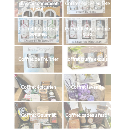
d'assaisonnement
Coffret épices en fête
festif
Coffret Raclette au
Coffret Il était un foie
sommet
gras
Coffret de l'huîtrier
Coffret truffe exquise
Coffret épicurien
Coffret lavande
Coffret Gourmet
Coffret cadeau festif