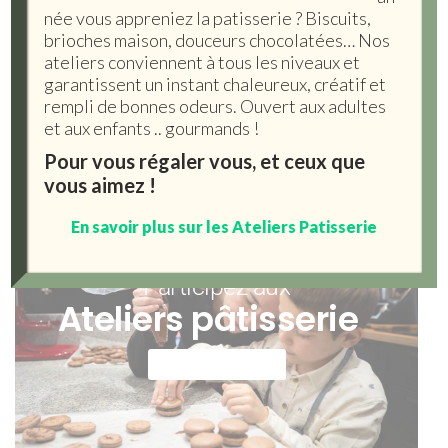
née vous appreniez la patisserie ? Biscuits,
brioches maison, douceurs chocolatées… Nos
Profitez de la pleine saison
ateliers conviennent à tous les niveaux et
LA TRUFFE NOIRE
garantissent un instant chaleureux, créatif et
rempli de bonnes odeurs. Ouvert aux adultes
et aux enfants .. gourmands !
Découvrir
Pour vous régaler vous, et ceux que
vous aimez !
En savoir plus sur les Ateliers Patisserie
Participez aux
Ateliers pâtisserie
En savoir plus