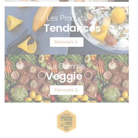
Les Produits
Tendances
Découvrir
La Gamme
Veggie
Découvrir