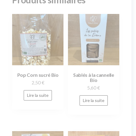
Pop Corn sucré Bio
Sablés à la cannelle
Bio
2,50
€
5,60
€
Lire la suite
Lire la suite