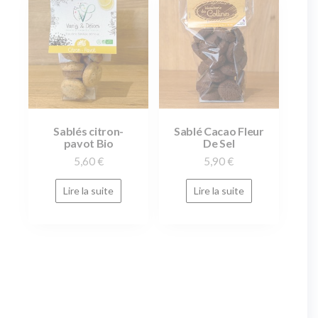
Sablés citron-
Sablé Cacao Fleur
pavot Bio
De Sel
5,60
€
5,90
€
Lire la suite
Lire la suite