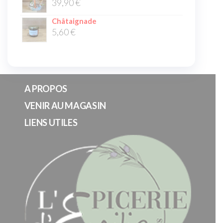
39,90
€
Châtaignade
5,60
€
A PROPOS
VENIR AU MAGASIN
LIENS UTILES