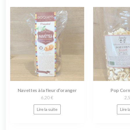
Navettes à la fleur d’oranger
Pop Corn
6,20
€
2,
Lire la suite
Lire l