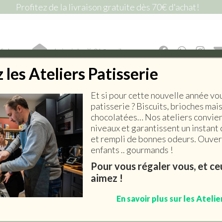
Profitez de la livraison gratuite dès 70€ d'achat!
lic !
lepiceriedemilie26@gmail.com
les Ateliers Patisserie
Et si pour cette nouvelle année vo
E SALÉE
EPICERIE SUCRÉE
BOISSONS
ART DE 
patisserie ? Biscuits, brioches mai
chocolatées… Nos ateliers convien
niveaux et garantissent un instant 
et rempli de bonnes odeurs. Ouvert
enfants .. gourmands !
Pour vous régaler vous, et c
aimez !
En savoir plus sur les Atelie