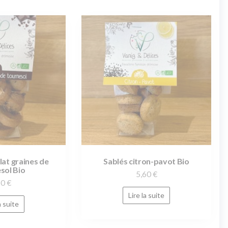
lat graines de
Sablés citron-pavot Bio
sol Bio
5,60
€
60
€
Lire la suite
a suite