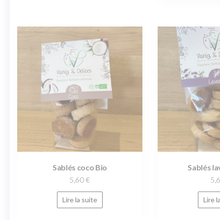
Sablés coco Bio
Sablés l
5,60
€
5,
Lire la suite
Lire l