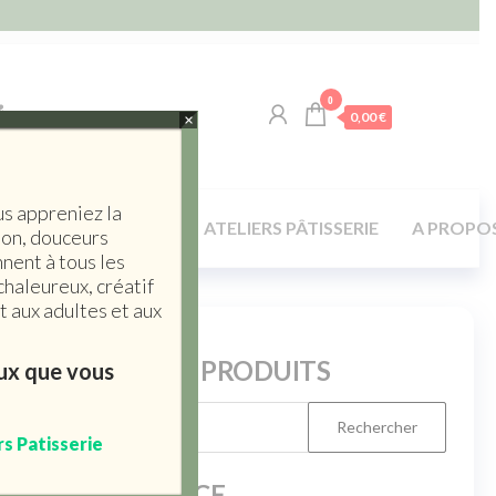
0
0,00 €
×
us appreniez la
LA TABLE / MAISON
ATELIERS PÂTISSERIE
A PROPO
son, douceurs
nent à tous les
chaleureux, créatif
 aux adultes et aux
RERCHERCHE PRODUITS
eux que vous
rs Patisserie
FILTER BY PRICE