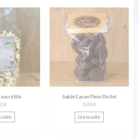
 sucré Bio
Sablé Cacao Fleur De Sel
50
€
5,90
€
a suite
Lire la suite