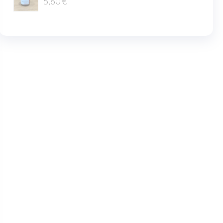
5,60
€