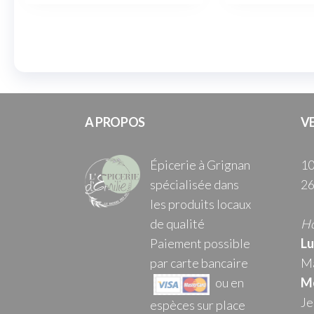
A PROPOS
V
Épicerie à Grignan
10
spécialisée dans
26
les produits locaux
de qualité
Ho
Paiement possible
Lu
par carte bancaire
Ma
ou en
Me
Je
espèces sur place