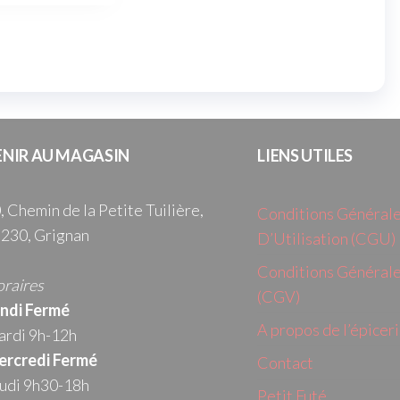
ENIR AU MAGASIN
LIENS UTILES
, Chemin de la Petite Tuilière,
Conditions Général
230, Grignan
D’Utilisation (CGU)
Conditions Générale
raires
(CGV)
ndi Fermé
A propos de l’épicer
rdi 9h-12h
rcredi
Fermé
Contact
udi 9h30-18h
Petit Futé