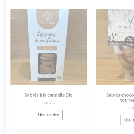
Sablés à la cannelle Bio
Sablés choco
tourne
5,60
€
5,
Lire la suite
Lire l