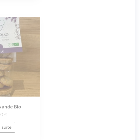
avande Bio
60
€
a suite