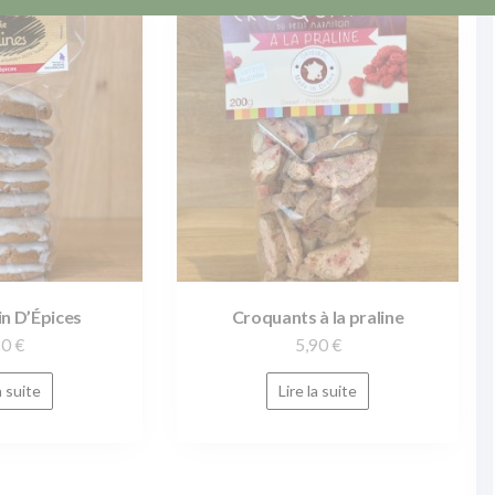
in D’Épices
Croquants à la praline
30
€
5,90
€
a suite
Lire la suite