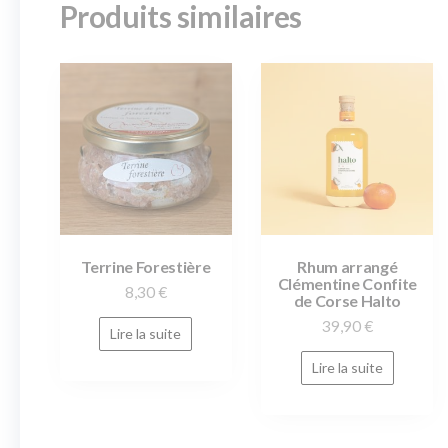
Produits similaires
Terrine Forestière
Rhum arrangé
Clémentine Confite
8,30
€
de Corse Halto
39,90
€
Lire la suite
Lire la suite