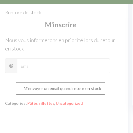
5,20
€
Rupture de stock
M'inscrire
Nous vous informerons en priorité lors du retour
en stock
M'envoyer un email quand retour en stock
Catégories :
Pâtés, rillettes
,
Uncategorized