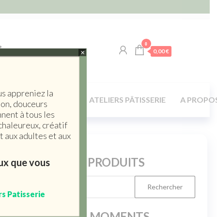
0
0,00 €
×
us appreniez la
LA TABLE / MAISON
ATELIERS PÂTISSERIE
A PROPO
son, douceurs
nent à tous les
chaleureux, créatif
 aux adultes et aux
RERCHERCHE PRODUITS
eux que vous
rs Patisserie
PRODUITS DU MOMENTS