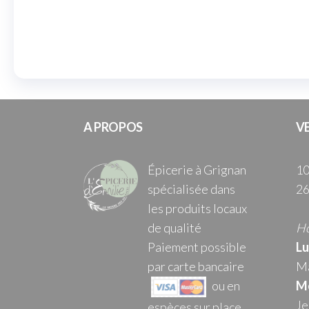
A PROPOS
V
Épicerie à Grignan
10
spécialisée dans
26
les produits locaux
de qualité
Ho
Paiement possible
Lu
par carte bancaire
Ma
ou en
Me
Je
espèces sur place