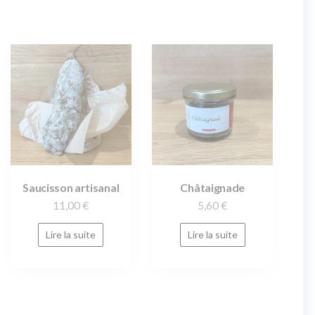
Saucisson artisanal
Châtaignade
11,00
€
5,60
€
Lire la suite
Lire la suite