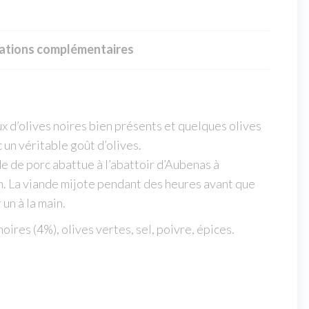
ations complémentaires
x d’olives noires bien présents et quelques olives
un véritable goût d’olives.
de de porc abattue à l’abattoir d’Aubenas à
n. La viande mijote pendant des heures avant que
n à la main.
oires (4%), olives vertes, sel, poivre, épices.