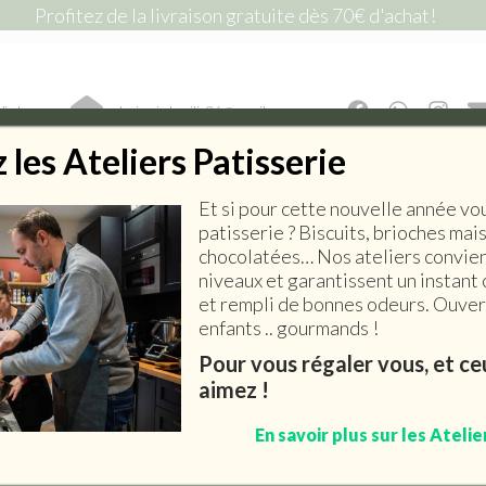
Profitez de la livraison gratuite dès 70€ d'achat!
lic !
lepiceriedemilie26@gmail.com
les Ateliers Patisserie
Et si pour cette nouvelle année vo
E SALÉE
EPICERIE SUCRÉE
BOISSONS
ART DE 
patisserie ? Biscuits, brioches mai
chocolatées… Nos ateliers convien
niveaux et garantissent un instant 
et rempli de bonnes odeurs. Ouvert
enfants .. gourmands !
Rillettes de porc
Pour vous régaler vous, et c
aimez !
drômoises (aux olives
noires)
En savoir plus sur les Atelie