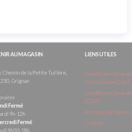
ENIR AU MAGASIN
LIENS UTILES
, Chemin de la Petite Tuilière,
Conditions Général
230, Grignan
D’Utilisation (CGU)
Conditions Générale
raires
(CGV)
ndi Fermé
A propos de l’épicer
rdi 9h-12h
rcredi
Fermé
Contact
udi 9h30-18h