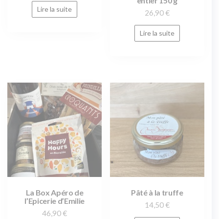
entier 150 g
Lire la suite
26,90
€
Lire la suite
La Box Apéro de
Pâté à la truffe
l’Epicerie d’Emilie
14,50
€
46,90
€