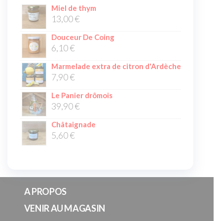
Miel de thym
13,00
€
Douceur De Coing
6,10
€
Marmelade extra de citron d'Ardèche
7,90
€
Le Panier drômois
39,90
€
Châtaignade
5,60
€
A PROPOS
VENIR AU MAGASIN