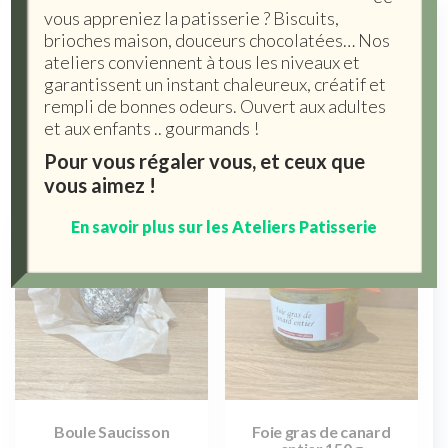
vous appreniez la patisserie ? Biscuits,
Pâtés, rillettes
brioches maison, douceurs chocolatées… Nos
ateliers conviennent à tous les niveaux et
Pâtés, rillettes
garantissent un instant chaleureux, créatif et
rempli de bonnes odeurs. Ouvert aux adultes
Affichage de 1–12 sur 15 résultats
et aux enfants .. gourmands !
Pour vous régaler vous, et ceux que
vous aimez !
En savoir plus sur les Ateliers Patisserie
Boule Saucisson
Foie gras de canard