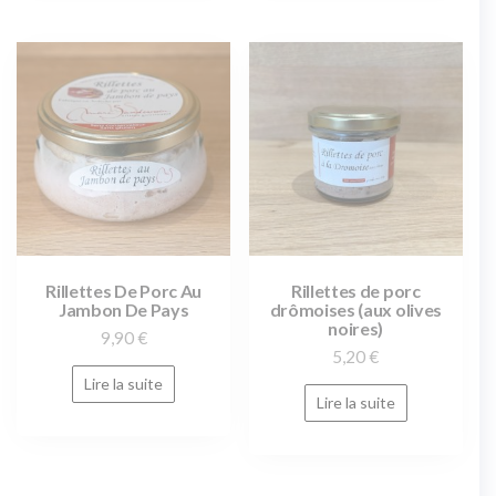
Rillettes De Porc Au
Rillettes de porc
Jambon De Pays
drômoises (aux olives
noires)
9,90
€
5,20
€
Lire la suite
Lire la suite