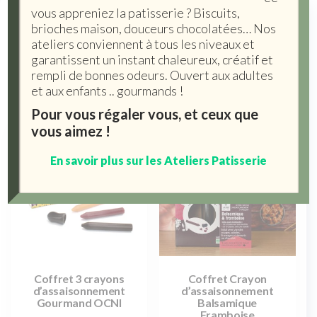
vous appreniez la patisserie ? Biscuits,
Crayons assaisonnement
brioches maison, douceurs chocolatées… Nos
ateliers conviennent à tous les niveaux et
Affichage de 1–12 sur 15 résultats
garantissent un instant chaleureux, créatif et
rempli de bonnes odeurs. Ouvert aux adultes
et aux enfants .. gourmands !
Pour vous régaler vous, et ceux que
vous aimez !
En savoir plus sur les Ateliers Patisserie
Coffret 3 crayons
Coffret Crayon
d’assaisonnement
d’assaisonnement
Gourmand OCNI
Balsamique
Framboise