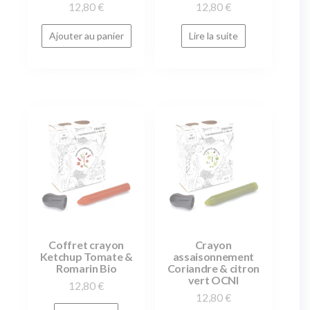
12,80
€
12,80
€
Ajouter au panier
Lire la suite
Coffret crayon
Crayon
Ketchup Tomate &
assaisonnement
Romarin Bio
Coriandre & citron
vert OCNI
12,80
€
12,80
€