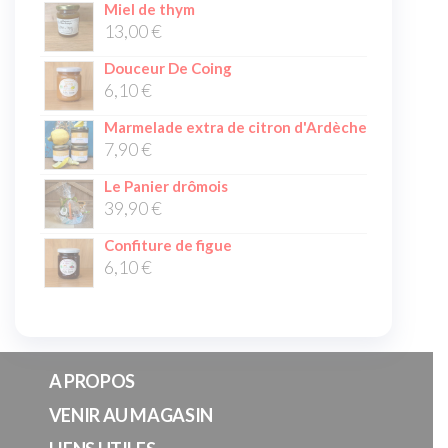
Miel de thym
13,00
€
Douceur De Coing
6,10
€
Marmelade extra de citron d'Ardèche
7,90
€
Le Panier drômois
39,90
€
Confiture de figue
6,10
€
A PROPOS
VENIR AU MAGASIN