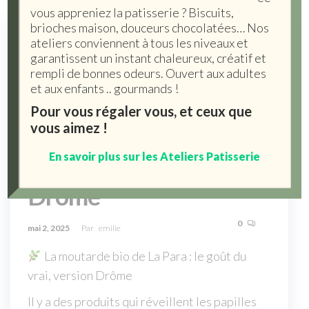
vous appreniez la patisserie ? Biscuits,
brioches maison, douceurs chocolatées… Nos
ateliers conviennent à tous les niveaux et
garantissent un instant chaleureux, créatif et
rempli de bonnes odeurs. Ouvert aux adultes
et aux enfants .. gourmands !
Pour vous régaler vous, et ceux que
vous aimez !
En savoir plus sur les Ateliers Patisserie
La Moutarde Bio de la
Drôme
0
mai 2, 2025
Par
emilie
La moutarde bio de La Para : le goût du
vrai, version Drôme
Il y a des produits qui réveillent les papilles