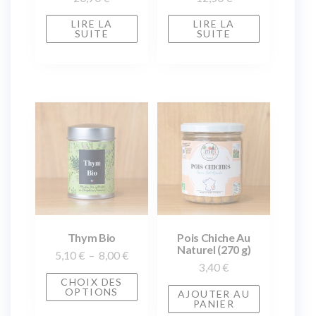
LIRE LA
LIRE LA
SUITE
SUITE
Thym Bio
Pois Chiche Au
Naturel (270 g)
5,10
€
–
8,00
€
3,40
€
CHOIX DES
OPTIONS
AJOUTER AU
PANIER