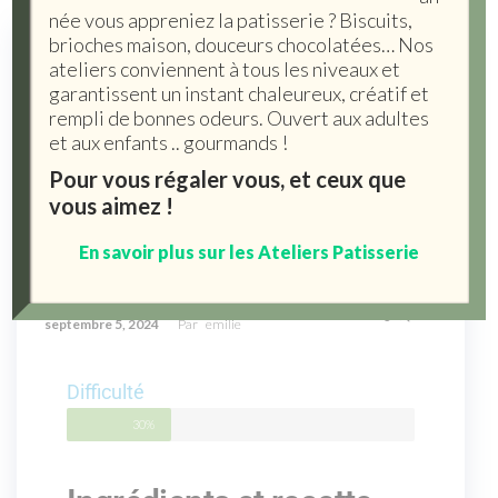
née vous appreniez la patisserie ? Biscuits,
brioches maison, douceurs chocolatées… Nos
ateliers conviennent à tous les niveaux et
garantissent un instant chaleureux, créatif et
rempli de bonnes odeurs. Ouvert aux adultes
et aux enfants .. gourmands !
Pour vous régaler vous, et ceux que
vous aimez !
En savoir plus sur les Ateliers Patisserie
Houmous à l’ail noir
0
septembre 5, 2024
Par
emilie
Difficulté
30%