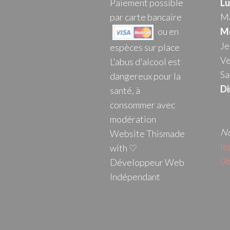
Paiement possible
Lu
par carte bancaire
Ma
ou en
Me
Je
espèces sur place
Ve
L'abus d'alcool est
Sa
dangereux pour la
Di
santé, à
consommer avec
modération
No
Website Thismade
le
with ♡
06
Développeur Web
Indépendant