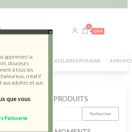
0
0,00 €
×
us appreniez la
LA TABLE / MAISON
ATELIERS PÂTISSERIE
A PROPO
son, douceurs
nent à tous les
chaleureux, créatif
 aux adultes et aux
RERCHERCHE PRODUITS
eux que vous
rs Patisserie
PRODUITS DU MOMENTS