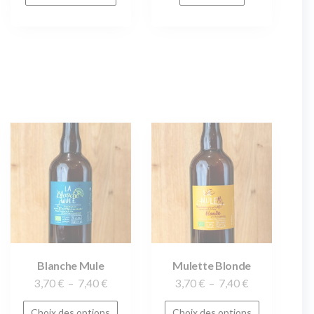
Blanche Mule
Mulette Blonde
3,70
€
–
7,40
€
3,70
€
–
7,40
€
Choix des options
Choix des options