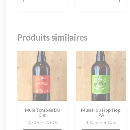
Produits similaires
Mule Tombée Du
Mule Hop Hop Hop
Ciel
IPA
3,70
€
–
7,40
€
4,10
€
–
8,10
€