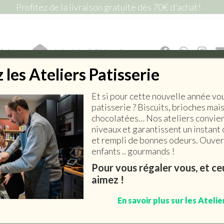
Profitez de la livraison gratuite dès 70€ d'achat!
lic !
lepiceriedemilie26@gmail.com
les Ateliers Patisserie
Et si pour cette nouvelle année vo
E SALÉE
EPICERIE SUCRÉE
BOISSONS
ART DE 
patisserie ? Biscuits, brioches mai
chocolatées… Nos ateliers convien
niveaux et garantissent un instant 
et rempli de bonnes odeurs. Ouvert
enfants .. gourmands !
Vieille Mule Ambrée
Pour vous régaler vous, et c
aimez !
3,70
€
–
7,40
€
En savoir plus sur les Atelie
Contenance