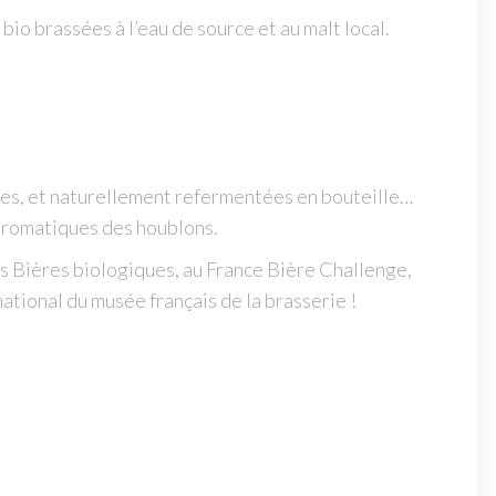
s bio brassées
à l’eau de source et au malt local.
sées, et naturellement refermentées en bouteille…
 aromatiques des houblons.
 Bières biologiques, au France Bière Challenge,
ational du musée français de la brasserie !