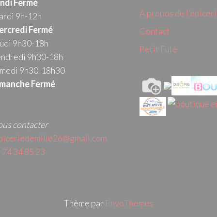
ndi Fermé
A propos de l’épicer
rdi 9h-12h
rcredi
Fermé
Contact
udi 9h30-18h
Petit Futé
ndredi 9h30-18h
medi 9h30-18h30
manche Fermé
us contacter
piceriedemilie26@gmail.com
 74 34 85 23
Thème par
EnvoThemes