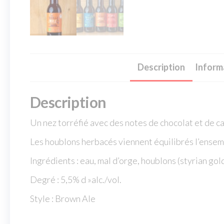
Description
Inform
Description
Un nez torréfié avec des notes de chocolat et de cac
Les houblons herbacés viennent équilibrés l’ensembl
Ingrédients : eau, mal d’orge, houblons (styrian gol
Degré : 5,5% d »alc./vol.
Style : Brown Ale