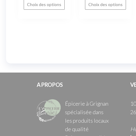
Choix des options
Choix des options
A PROPOS
V
Épicerie à Grignan
10
spécialisée dans
26
les produits locaux
de qualité
Ho