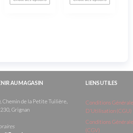
ENIR AU MAGASIN
LIENS UTILES
, Chemin de la Petite Tuilière,
Conditions Général
230, Grignan
D’Utilisation (CGU)
Conditions Générale
raires
(CGV)