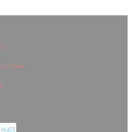
es
s de Vente
ie