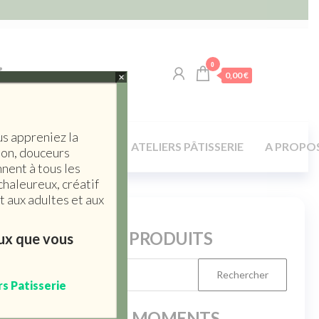
0
0,00 €
×
us appreniez la
LA TABLE / MAISON
ATELIERS PÂTISSERIE
A PROPO
son, douceurs
nent à tous les
chaleureux, créatif
 aux adultes et aux
RERCHERCHE PRODUITS
eux que vous
rs Patisserie
PRODUITS DU MOMENTS