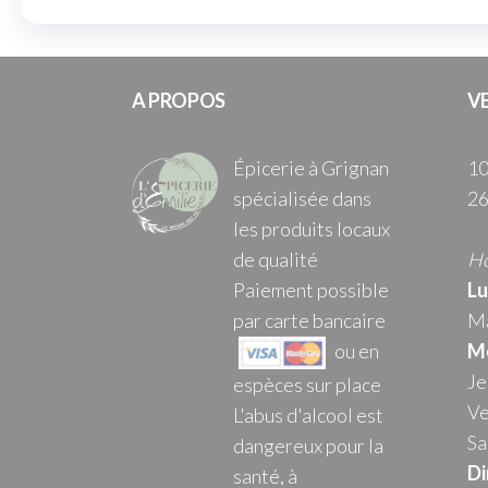
A PROPOS
V
Épicerie à Grignan
10
spécialisée dans
26
les produits locaux
de qualité
Ho
Paiement possible
Lu
par carte bancaire
Ma
ou en
Me
Je
espèces sur place
Ve
L'abus d'alcool est
Sa
dangereux pour la
Di
santé, à