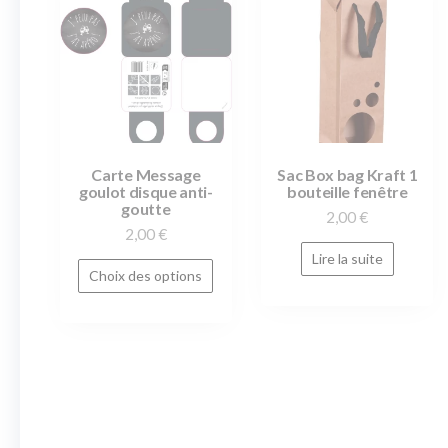
Carte Message
Sac Box bag Kraft 1
goulot disque anti-
bouteille fenêtre
goutte
2,00
€
2,00
€
Lire la suite
Choix des options