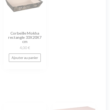
Corbeille Mokha
rectangle 33X20X7
cm
4,00
€
Ajouter au panier