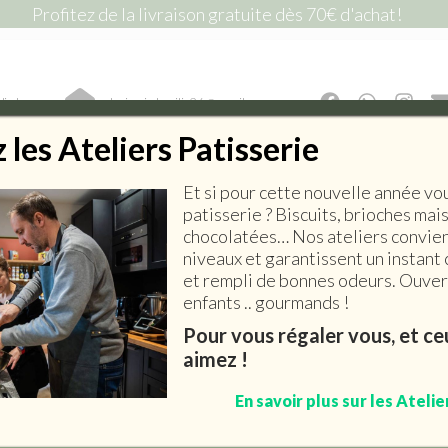
Profitez de la livraison gratuite dès 70€ d'achat!
lic !
lepiceriedemilie26@gmail.com
les Ateliers Patisserie
Et si pour cette nouvelle année vo
E SALÉE
EPICERIE SUCRÉE
BOISSONS
ART DE 
patisserie ? Biscuits, brioches mai
chocolatées… Nos ateliers convien
niveaux et garantissent un instant 
et rempli de bonnes odeurs. Ouvert
enfants .. gourmands !
Valisette Helsinki
Pour vous régaler vous, et c
aimez !
4,00
€
En savoir plus sur les Atelie
Ajouter au panier