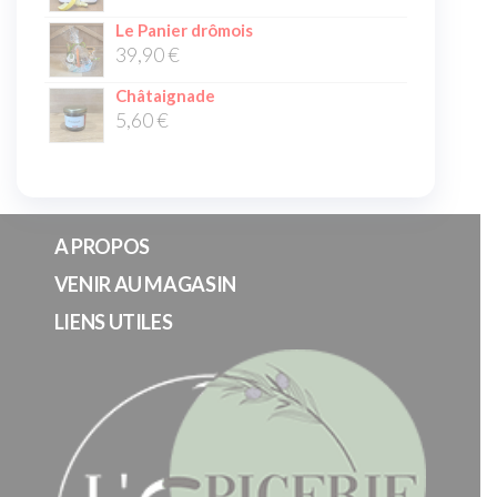
Le Panier drômois
39,90
€
Châtaignade
5,60
€
A PROPOS
VENIR AU MAGASIN
LIENS UTILES