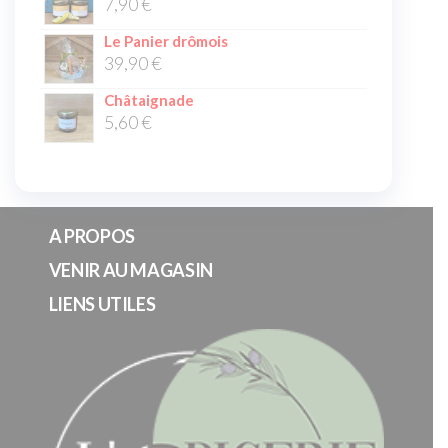
7,90
€
Le Panier drômois
39,90
€
Châtaignade
5,60
€
A PROPOS
VENIR AU MAGASIN
LIENS UTILES