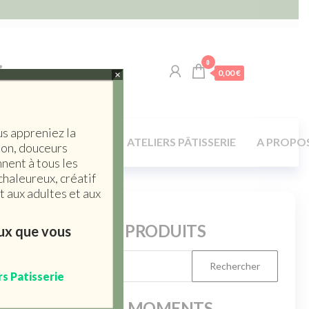
0
0,00 €
×
us appreniez la
LA TABLE / MAISON
ATELIERS PÂTISSERIE
A PROPO
son, douceurs
nent à tous les
chaleureux, créatif
 aux adultes et aux
RERCHERCHE PRODUITS
eux que vous
rs Patisserie
PRODUITS DU MOMENTS