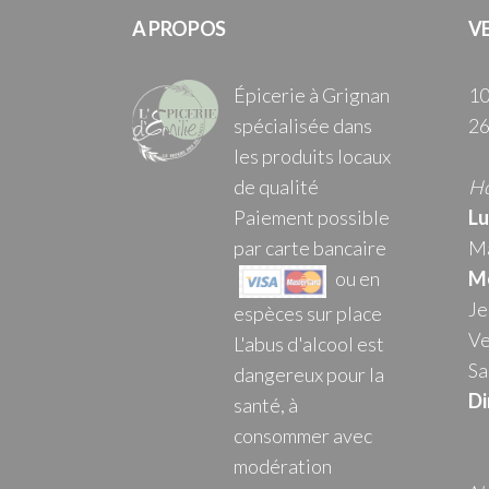
A PROPOS
V
Épicerie à Grignan
10
spécialisée dans
26
les produits locaux
de qualité
Ho
Paiement possible
Lu
par carte bancaire
Ma
ou en
Me
Je
espèces sur place
Ve
L'abus d'alcool est
Sa
dangereux pour la
Di
santé, à
consommer avec
modération