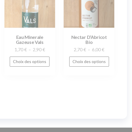
Eau Minerale
Nectar D’Abricot
Gazeuse Vals
Bio
1,70
€
–
2,90
€
2,70
€
–
6,00
€
Choix des options
Choix des options