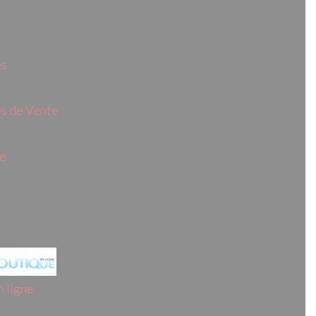
es
s de Vente
ie