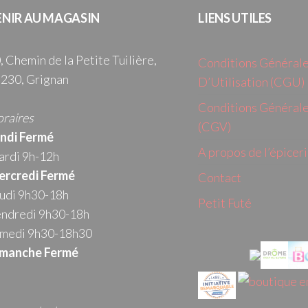
ENIR AU MAGASIN
LIENS UTILES
, Chemin de la Petite Tuilière,
Conditions Général
230, Grignan
D’Utilisation (CGU)
Conditions Générale
raires
(CGV)
ndi Fermé
A propos de l’épicer
rdi 9h-12h
rcredi
Fermé
Contact
udi 9h30-18h
Petit Futé
ndredi 9h30-18h
medi 9h30-18h30
manche Fermé