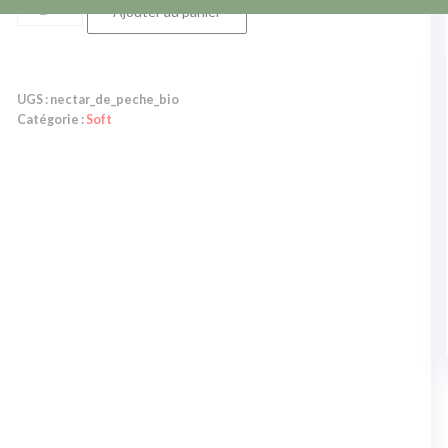
Ajouter au panier
UGS :
nectar_de_peche_bio
Catégorie :
Soft