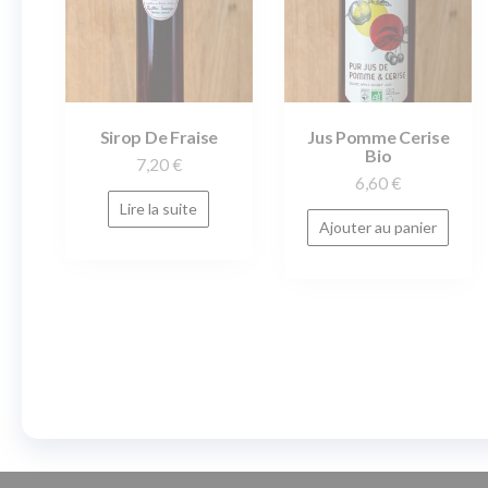
Sirop De Fraise
Jus Pomme Cerise
Bio
7,20
€
6,60
€
Lire la suite
Ajouter au panier