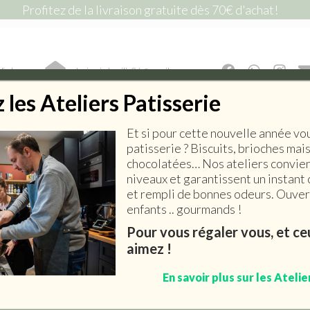
Profitez de la livraison gratuite dès 70€ d'achat!
lic !
lepiceriedemilie26@gmail.com
les Ateliers Patisserie
Et si pour cette nouvelle année vo
E SALÉE
EPICERIE SUCRÉE
BOISSONS
ART DE 
patisserie ? Biscuits, brioches mai
chocolatées… Nos ateliers convien
niveaux et garantissent un instant 
et rempli de bonnes odeurs. Ouvert
enfants .. gourmands !
Nectar De Pêche Bio
Pour vous régaler vous, et c
aimez !
(25cL)
En savoir plus sur les Atelie
2,70
€