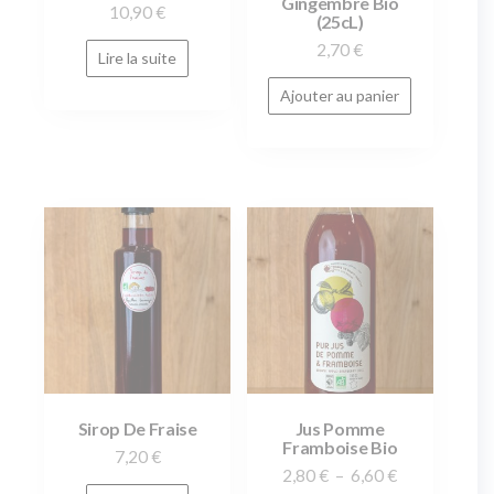
Gingembre Bio
10,90
€
(25cL)
2,70
€
Lire la suite
Ajouter au panier
Sirop De Fraise
Jus Pomme
Framboise Bio
7,20
€
2,80
€
–
6,60
€