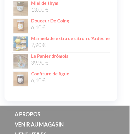
Miel de thym
13,00
€
Douceur De Coing
6,10
€
Marmelade extra de citron d'Ardèche
7,90
€
Le Panier drômois
39,90
€
Confiture de figue
6,10
€
A PROPOS
VENIR AU MAGASIN