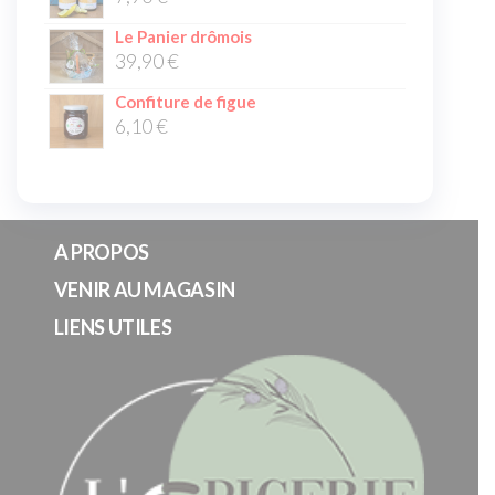
Le Panier drômois
39,90
€
Confiture de figue
6,10
€
A PROPOS
VENIR AU MAGASIN
LIENS UTILES