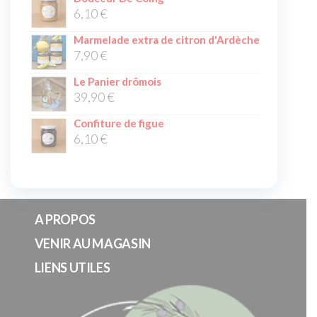
6,10
€
Marmelade extra de citron d'Ardèche
7,90
€
Le Panier drômois
39,90
€
Confiture de figue
6,10
€
A PROPOS
VENIR AU MAGASIN
LIENS UTILES