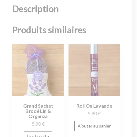
Description
Produits similaires
Grand Sachet
Roll On Lavande
Brodé Lin &
5,90
€
Organza
5,90
€
Ajouter au panier
Lire la suite