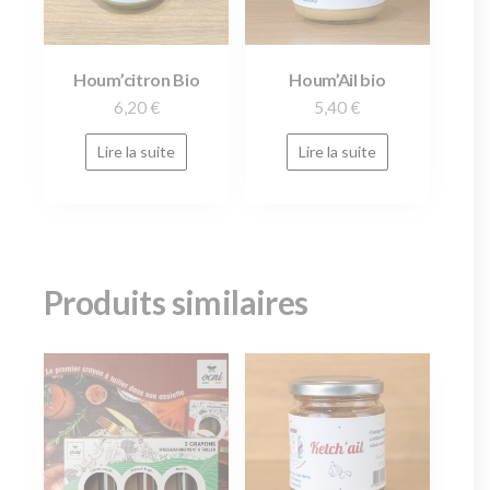
Houm’citron Bio
Houm’Ail bio
6,20
€
5,40
€
Lire la suite
Lire la suite
Produits similaires