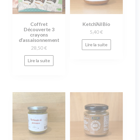
Coffret
Ketch’Ail Bio
Découverte 3
5,40
€
crayons
d’assaisonnement
Lire la suite
28,50
€
Lire la suite