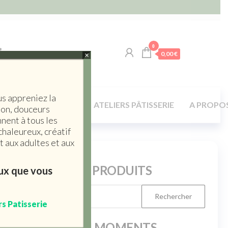
0
0,00 €
×
us appreniez la
LA TABLE / MAISON
ATELIERS PÂTISSERIE
A PROPO
son, douceurs
nent à tous les
chaleureux, créatif
 aux adultes et aux
RERCHERCHE PRODUITS
eux que vous
rs Patisserie
PRODUITS DU MOMENTS