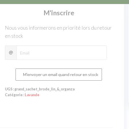
Rupture de stock
M'inscrire
Nous vous informerons en priorité lors du retour
en stock
M'envoyer un email quand retour en stock
UGS :
grand_sachet_brode_lin_&_organza
Catégorie :
Lavande