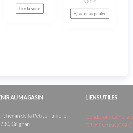
5,80
€
Lire la suite
Ajouter au panier
ENIR AU MAGASIN
LIENS UTILES
, Chemin de la Petite Tuilière,
Conditions Général
230, Grignan
D’Utilisation (CGU)