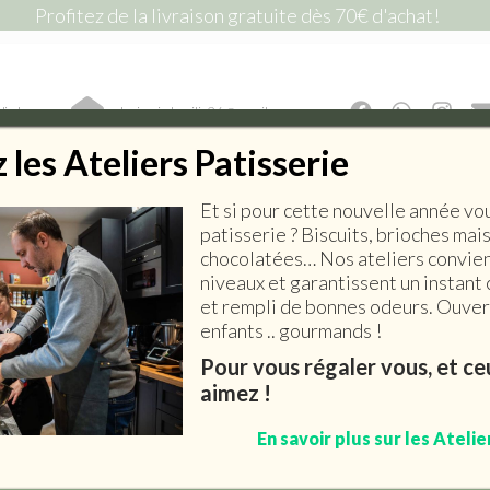
Profitez de la livraison gratuite dès 70€ d'achat!
lic !
lepiceriedemilie26@gmail.com
les Ateliers Patisserie
Et si pour cette nouvelle année vo
E SALÉE
EPICERIE SUCRÉE
BOISSONS
ART DE 
patisserie ? Biscuits, brioches mai
chocolatées… Nos ateliers convien
niveaux et garantissent un instant 
et rempli de bonnes odeurs. Ouvert
enfants .. gourmands !
Grand Sachet Brodé Lin
Pour vous régaler vous, et c
aimez !
& Organza
En savoir plus sur les Atelie
5,90
€