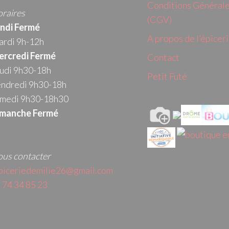
Conditions Générale
raires
(CGV)
ndi Fermé
A propos de l’épicer
rdi 9h-12h
rcredi
Fermé
Contact
udi 9h30-18h
Petit Futé
ndredi 9h30-18h
medi 9h30-18h30
manche Fermé
us contacter
piceriedemilie26@gmail.com
 74 34 85 23