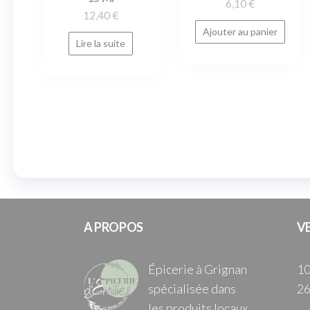
6,10
€
12,40
€
Ajouter au panier
Lire la suite
A PROPOS
V
Épicerie à Grignan
10
spécialisée dans
26
les produits locaux