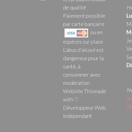
de qualité
Ho
Paiement possible
Lu
par carte bancaire
Ma
ou en
Me
Je
espèces sur place
Ve
L'abus d'alcool est
Sa
dangereux pour la
Di
santé, à
consommer avec
modération
No
Website Thismade
le
with ♡
06
Développeur Web
Indépendant