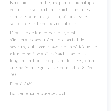
Baronnies La menthe, une plante aux multiples
vertus ! De son parfum rafraîchissant à ses
bienfaits pour la digestion, découvrez les
secrets de cette herbe aromatique.
Déguster de la menthe verte, c’est
s’immerger dans un équilibre parfait de
saveurs, tout comme savourer un délicieux thé
à la menthe. Son goût rafraîchissant et sa
longueur en bouche captivent les sens, offrant
une expérience gustative inoubliable. 34°vol
50cl
Degré 34%
Bouteille numérotée de 50 cl