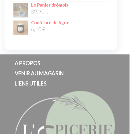
Le Panier drômois
39,90
€
Confiture de figue
6,10
€
A PROPOS
VENIR AU MAGASIN
LIENS UTILES