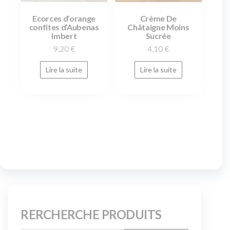
Ecorces d’orange
Crème De
confites d’Aubenas
Châtaigne Moins
Imbert
Sucrée
9,20
€
4,10
€
Lire la suite
Lire la suite
RERCHERCHE PRODUITS