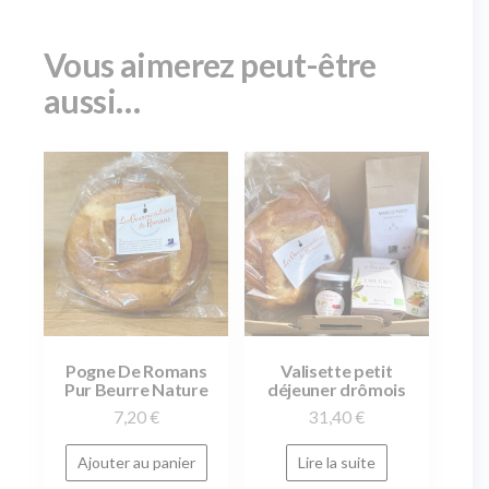
Vous aimerez peut-être
aussi…
Pogne De Romans
Valisette petit
Pur Beurre Nature
déjeuner drômois
7,20
€
31,40
€
Ajouter au panier
Lire la suite