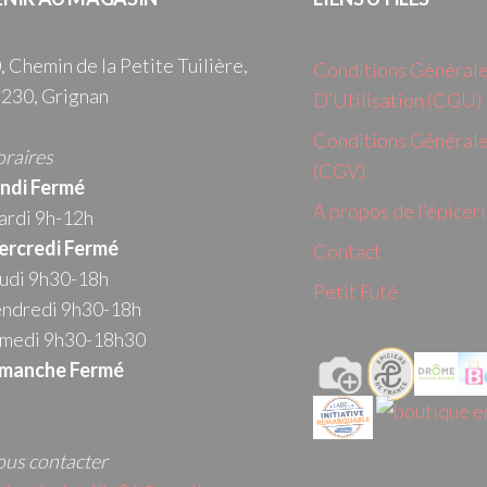
, Chemin de la Petite Tuilière,
Conditions Général
230, Grignan
D’Utilisation (CGU)
Conditions Générale
raires
(CGV)
ndi Fermé
A propos de l’épicer
rdi 9h-12h
rcredi
Fermé
Contact
udi 9h30-18h
Petit Futé
ndredi 9h30-18h
medi 9h30-18h30
manche Fermé
us contacter