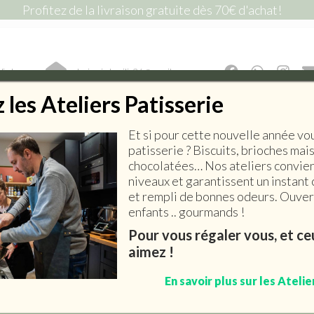
Profitez de la livraison gratuite dès 70€ d'achat!
lic !
lepiceriedemilie26@gmail.com
les Ateliers Patisserie
Et si pour cette nouvelle année vo
E SALÉE
EPICERIE SUCRÉE
BOISSONS
ART DE 
patisserie ? Biscuits, brioches mai
chocolatées… Nos ateliers convien
niveaux et garantissent un instant 
et rempli de bonnes odeurs. Ouvert
enfants .. gourmands !
Brindilles aux herbes de
Pour vous régaler vous, et c
aimez !
Provence et sésame
En savoir plus sur les Atelie
5,20
€