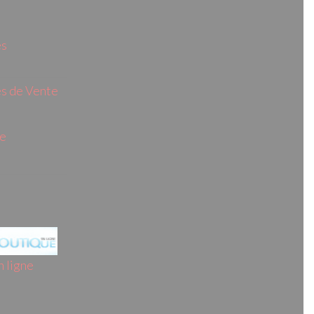
es
s de Vente
ie