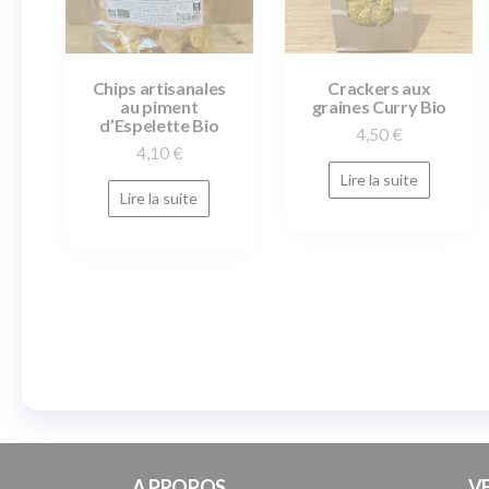
Chips artisanales
Crackers aux
au piment
graines Curry Bio
d’Espelette Bio
4,50
€
4,10
€
Lire la suite
Lire la suite
A PROPOS
V