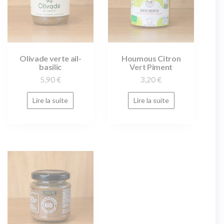
Olivade verte ail-
Houmous Citron
basilic
Vert Piment
5,90
€
3,20
€
Lire la suite
Lire la suite