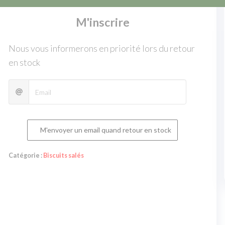
Rupture de stock
M'inscrire
Nous vous informerons en priorité lors du retour
en stock
M'envoyer un email quand retour en stock
Catégorie :
Biscuits salés