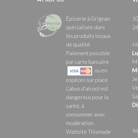
Épicerie à Grignan
10
spécialisée dans
26
les produits locaux
de qualité
Ho
Paiement possible
Lu
par carte bancaire
Ma
ou en
Me
Je
espèces sur place
Ve
L'abus d'alcool est
Sa
dangereux pour la
Di
santé, à
consommer avec
modération
No
Website Thismade