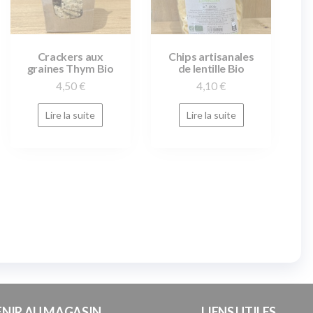
Crackers aux
Chips artisanales
graines Thym Bio
de lentille Bio
4,50
€
4,10
€
Lire la suite
Lire la suite
ENIR AU MAGASIN
LIENS UTILES