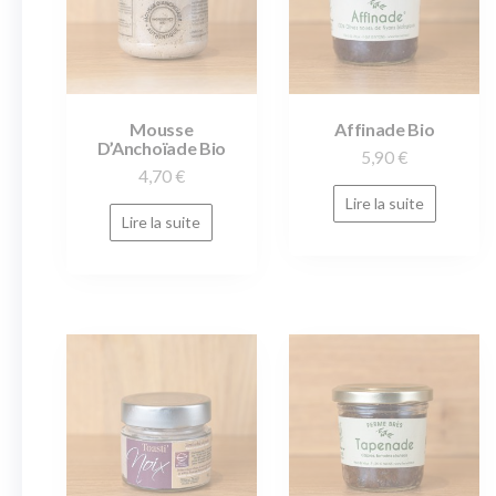
Mousse
Affinade Bio
D’Anchoïade Bio
5,90
€
4,70
€
Lire la suite
Lire la suite