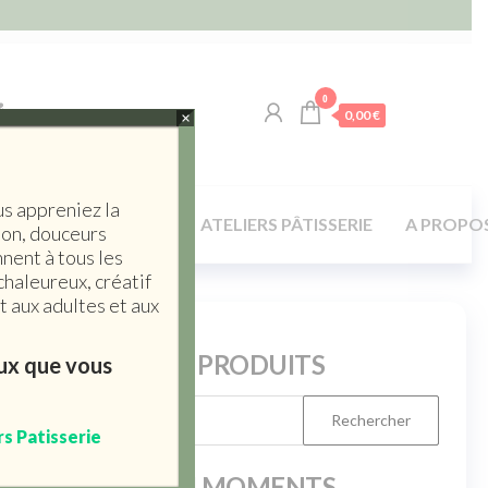
0
0,00 €
×
us appreniez la
LA TABLE / MAISON
ATELIERS PÂTISSERIE
A PROPO
son, douceurs
nent à tous les
chaleureux, créatif
 aux adultes et aux
RERCHERCHE PRODUITS
eux que vous
rs Patisserie
PRODUITS DU MOMENTS