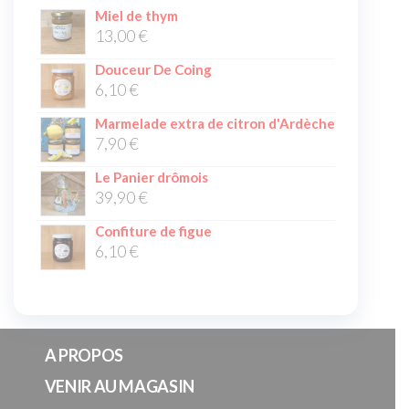
Miel de thym
13,00
€
Douceur De Coing
6,10
€
Marmelade extra de citron d'Ardèche
7,90
€
Le Panier drômois
39,90
€
Confiture de figue
6,10
€
A PROPOS
VENIR AU MAGASIN