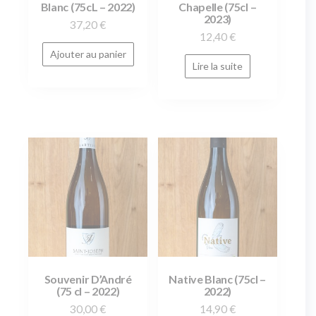
Blanc (75cL – 2022)
Chapelle (75cl –
2023)
37,20
€
12,40
€
Ajouter au panier
Lire la suite
Souvenir D’André
Native Blanc (75cl –
(75 cl – 2022)
2022)
30,00
€
14,90
€