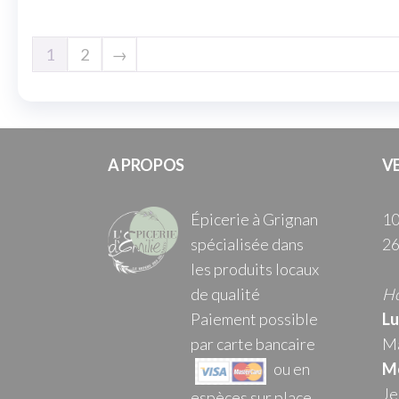
1
2
→
A PROPOS
V
Épicerie à Grignan
10
spécialisée dans
26
les produits locaux
de qualité
Ho
Paiement possible
Lu
par carte bancaire
Ma
ou en
Me
Je
espèces sur place