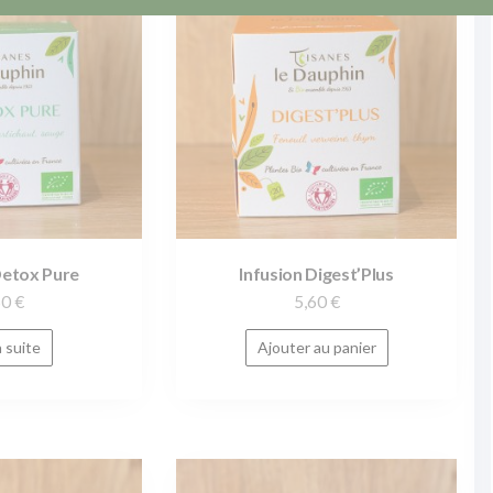
Detox Pure
Infusion Digest’Plus
60
€
5,60
€
a suite
Ajouter au panier