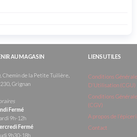
ENIR AU MAGASIN
LIENS UTILES
, Chemin de la Petite Tuilière,
Conditions Général
230, Grignan
D’Utilisation (CGU)
Conditions Générale
raires
(CGV)
ndi Fermé
A propos de l’épicer
rdi 9h-12h
rcredi
Fermé
Contact
udi 9h30-18h