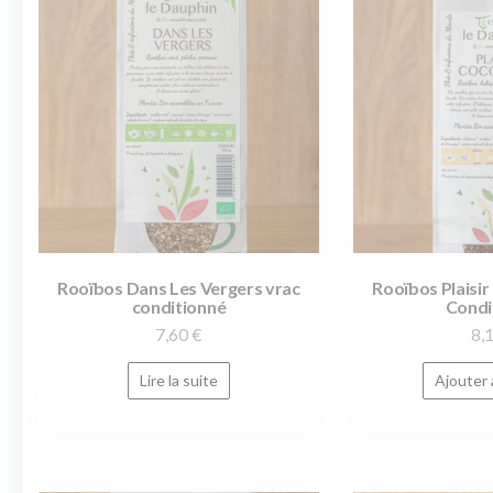
Rooïbos Dans Les Vergers vrac
Rooïbos Plaisi
conditionné
Condi
7,60
€
8,
Lire la suite
Ajouter 