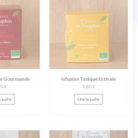
use Gourmande
Infusion Tonique Estivale
60
€
5,60
€
a suite
Lire la suite