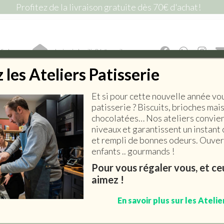
Profitez de la livraison gratuite dès 70€ d'achat!
lic !
lepiceriedemilie26@gmail.com
les Ateliers Patisserie
Et si pour cette nouvelle année vo
E SALÉE
EPICERIE SUCRÉE
BOISSONS
ART DE 
patisserie ? Biscuits, brioches mai
chocolatées… Nos ateliers convien
niveaux et garantissent un instant 
et rempli de bonnes odeurs. Ouvert
enfants .. gourmands !
Pour vous régaler vous, et c
aimez !
En savoir plus sur les Atelie