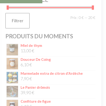
Prix :
0 €
—
20 €
Filtrer
PRODUITS DU MOMENTS
Miel de thym
13,00
€
Douceur De Coing
6,10
€
Marmelade extra de citron d'Ardèche
7,90
€
Le Panier drômois
39,90
€
Confiture de figue