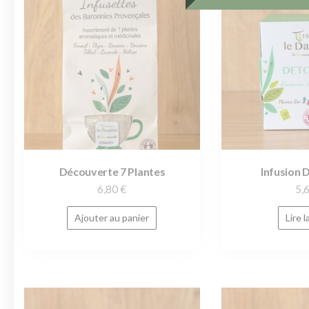
Découverte 7 Plantes
Infusion 
6,80
€
5,
Ajouter au panier
Lire l