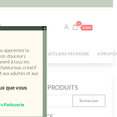
0
0,00 €
×
us appreniez la
LA TABLE / MAISON
ATELIERS PÂTISSERIE
A PROPO
son, douceurs
nent à tous les
chaleureux, créatif
 aux adultes et aux
RERCHERCHE PRODUITS
eux que vous
rs Patisserie
FILTER BY PRICE