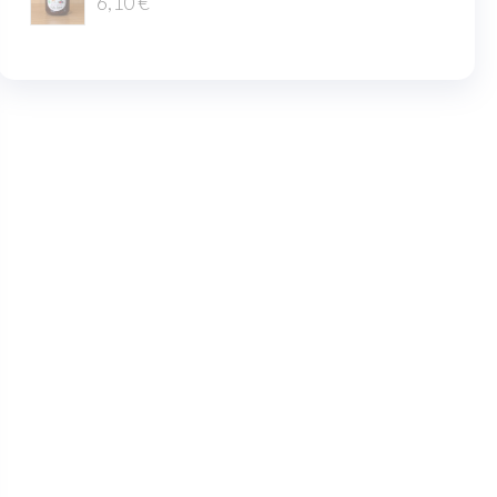
6,10
€