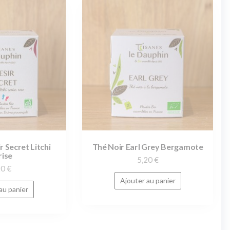
r Secret Litchi
Thé Noir Earl Grey Bergamote
rise
5,20
€
20
€
Ajouter au panier
au panier