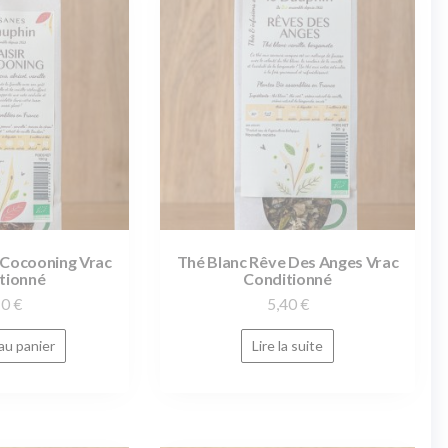
r Cocooning Vrac
Thé Blanc Rêve Des Anges Vrac
tionné
Conditionné
10
€
5,40
€
au panier
Lire la suite