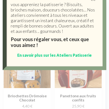
vous appreniez la patisserie ? Biscuits,
Brioches
brioches maison, douceurs chocolatées… Nos
ateliers conviennent à tous les niveaux et
3 résultats affichés
garantissent un instant chaleureux, créatif et
rempli de bonnes odeurs. Ouvert aux adultes
et aux enfants .. gourmands !
Pour vous régaler vous, et ceux que
vous aimez !
En savoir plus sur les Ateliers Patisserie
Briochettes Drômoise
Panettone aux fruits
Chocolat
confits
4,40
€
25,90
€