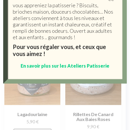
vous appreniez la patisserie ? Biscuits,
Pâtés
brioches maison, douceurs chocolatées… Nos
ateliers conviennent à tous les niveaux et
6 résultats affichés
garantissent un instant chaleureux, créatif et
rempli de bonnes odeurs. Ouvert aux adultes
et aux enfants .. gourmands !
Pour vous régaler vous, et ceux que
vous aimez !
En savoir plus sur les Ateliers Patisserie
Lagadourlaine
Rillettes De Canard
Aux Baies Roses
5,90
€
9,90
€