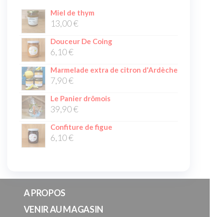
Miel de thym
13,00
€
Douceur De Coing
6,10
€
Marmelade extra de citron d'Ardèche
7,90
€
Le Panier drômois
39,90
€
Confiture de figue
6,10
€
A PROPOS
VENIR AU MAGASIN