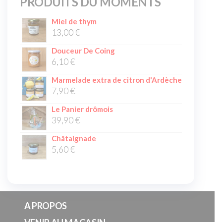
PRODUITS DU MOMENTS
Miel de thym
13,00
€
Douceur De Coing
6,10
€
Marmelade extra de citron d'Ardèche
7,90
€
Le Panier drômois
39,90
€
Châtaignade
5,60
€
A PROPOS