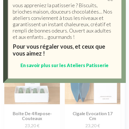
vous appreniez la patisserie ? Biscuits,
Cigales
brioches maison, douceurs chocolatées… Nos
ateliers conviennent à tous les niveaux et
5 résultats affichés
garantissent un instant chaleureux, créatif et
rempli de bonnes odeurs. Ouvert aux adultes
et aux enfants .. gourmands !
Pour vous régaler vous, et ceux que
vous aimez !
En savoir plus sur les Ateliers Patisserie
Boîte De 4 Repose-
Cigale Evocation 17
Couteaux
Cm
23,20
€
23,20
€